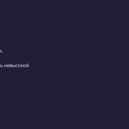
и.
ть невысокой.